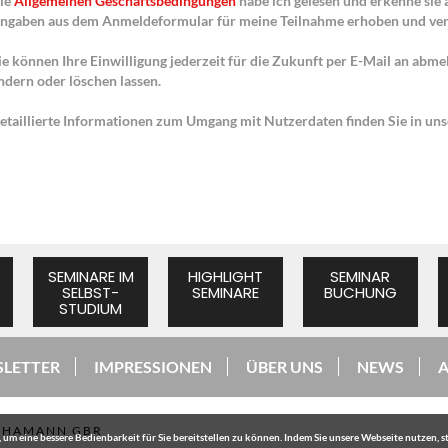
ie
Allgemeinen Geschäftsbedingungen
habe ich gelesen und erkenne sie 
ngaben aus dem Anmeldeformular für meine Teilnahme erhoben und ver
ie können Ihre Einwilligung jederzeit für die Zukunft per E-Mail an abme
ndern oder löschen lassen.
etaillierte Informationen zum Umgang mit Nutzerdaten finden Sie in un
SEMINARE IM
HIGHLIGHT
SEMINAR
SELBST-
SEMINARE
BUCHUNG
STUDIUM
LETTER
IMPRESSIONEN
ÜBER UNS
NEWS
+ HAMANN GBR
um eine bessere Bedienbarkeit für Sie bereitstellen zu können. Indem Sie unsere Webseite nutzen, 