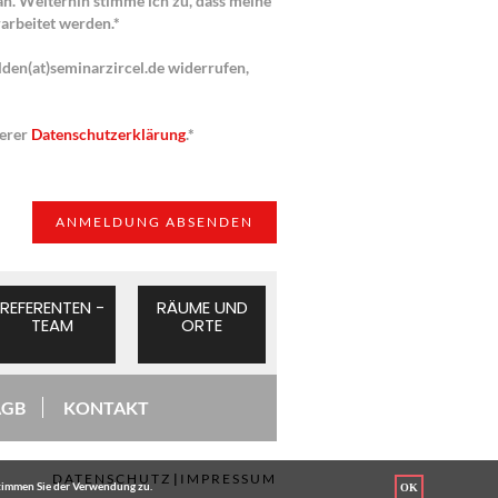
an. Weiterhin stimme ich zu, dass meine
arbeitet werden.*
lden(at)seminarzircel.de widerrufen,
serer
Datenschutzerklärung
.*
REFERENTEN -
RÄUME UND
TEAM
ORTE
AGB
KONTAKT
DATENSCHUTZ
|
IMPRESSUM
stimmen Sie der Verwendung zu.
OK