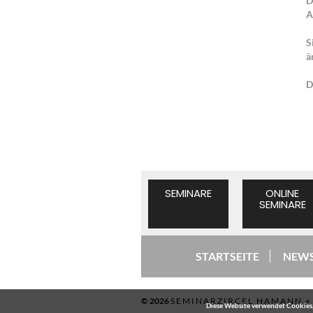
D
A
S
ä
D
SEMINARE
ONLINE
SEMINARE
STARTSEITE
NEWS
© 2026
SEMINARZIRCEL HAMANN 
Diese Website verwendet Cookies, 