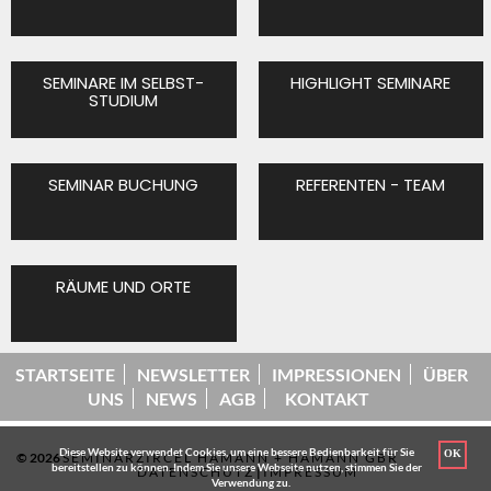
SEMINARE IM SELBST-
HIGHLIGHT SEMINARE
STUDIUM
SEMINAR BUCHUNG
REFERENTEN - TEAM
RÄUME UND ORTE
STARTSEITE
NEWSLETTER
IMPRESSIONEN
ÜBER
UNS
NEWS
AGB
KONTAKT
Diese Website verwendet Cookies, um eine bessere Bedienbarkeit für Sie
OK
© 2026
SEMINARZIRCEL HAMANN + HAMANN GBR
bereitstellen zu können. Indem Sie unsere Webseite nutzen, stimmen Sie der
DATENSCHUTZ
|
IMPRESSUM
Verwendung zu.