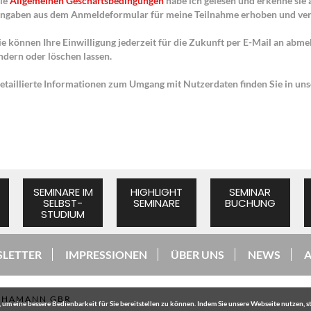
ie
Allgemeinen Geschäftsbedingungen
habe ich gelesen und erkenne sie 
ngaben aus dem Anmeldeformular für meine Teilnahme erhoben und ver
ie können Ihre Einwilligung jederzeit für die Zukunft per E-Mail an abme
ndern oder löschen lassen.
etaillierte Informationen zum Umgang mit Nutzerdaten finden Sie in un
SEMINARE IM
HIGHLIGHT
SEMINAR
SELBST-
SEMINARE
BUCHUNG
STUDIUM
LETTER
IMPRESSIONEN
ÜBER UNS
NEWS
+ HAMANN GBR
um eine bessere Bedienbarkeit für Sie bereitstellen zu können. Indem Sie unsere Webseite nutzen, 