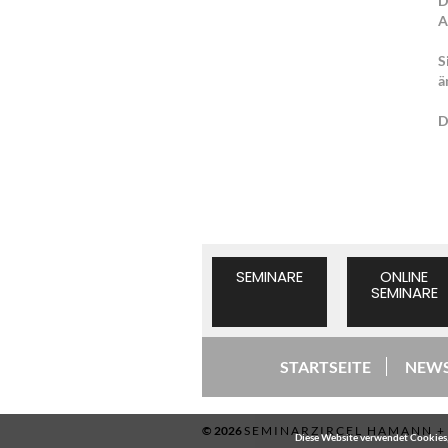
D
A
S
ä
D
SEMINARE
ONLINE
SEMINARE
STARTSEITE
NEWS
© 2026
SEMINARZIRCEL HAMANN 
Diese Website verwendet Cookies, 