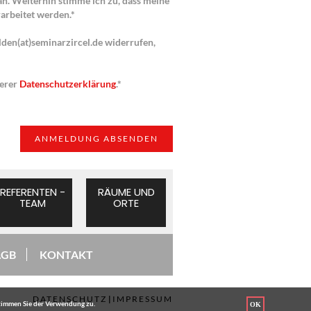
an. Weiterhin stimme ich zu, dass meine
arbeitet werden.*
lden(at)seminarzircel.de widerrufen,
serer
Datenschutzerklärung
.*
REFERENTEN -
RÄUME UND
TEAM
ORTE
AGB
KONTAKT
DATENSCHUTZ
|
IMPRESSUM
stimmen Sie der Verwendung zu.
OK