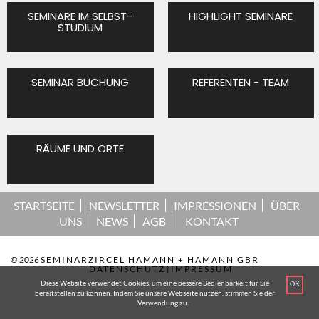
SEMINARE IM SELBST-
HIGHLIGHT SEMINARE
STUDIUM
SEMINAR BUCHUNG
REFERENTEN - TEAM
RÄUME UND ORTE
STARTSEITE
NEWSLETTER
IMPRESSIONEN
ÜBER
UNS
NEWS
AGB
KONTAKT
© 2026
SEMINARZIRCEL HAMANN + HAMANN GBR
DATENSCHUTZ
|
IMPRESSUM
Diese Website verwendet Cookies, um eine bessere Bedienbarkeit für Sie
OK
bereitstellen zu können. Indem Sie unsere Webseite nutzen, stimmen Sie der
Verwendung zu.