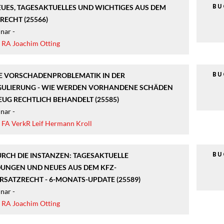
B
EUES, TAGESAKTUELLES UND WICHTIGES AUS DEM
ECHT (25566)
nar -
|
RA Joachim Otting
B
IE VORSCHADENPROBLEMATIK IN DER
GULIERUNG - WIE WERDEN VORHANDENE SCHÄDEN
UG RECHTLICH BEHANDELT (25585)
nar -
|
FA VerkR Leif Hermann Kroll
B
URCH DIE INSTANZEN: TAGESAKTUELLE
UNGEN UND NEUES AUS DEM KFZ-
SATZRECHT - 6-MONATS-UPDATE (25589)
nar -
|
RA Joachim Otting