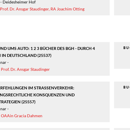
- Deidesheimer Hof
Prof. Dr. Ansgar Staudinger
,
RA Joachim Otting
B
ND UMS AUTO: 1 2 3 BÜCHER DES BGH - DURCH 4
 IN DEUTSCHLAND (25537)
nar -
|
Prof. Dr. Ansgar Staudinger
B
ERFEHLUNGEN IM STRASSENVERKEHR: V
GSRECHTLICHE KONSQUENZEN UND L
ATEGIEN (25557)
nar -
|
OAAin Gracia Dahmen